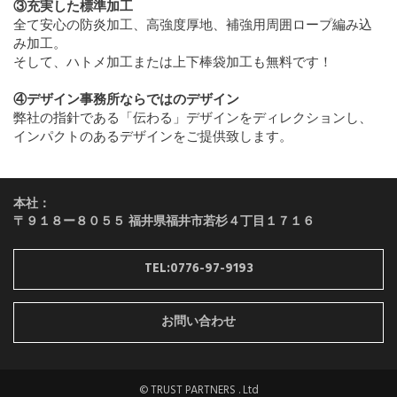
③充実した標準加工
全て安心の防炎加工、高強度厚地、補強用周囲ロープ編み込
み加工。
そして、ハトメ加工または上下棒袋加工も無料です！
④デザイン事務所ならではのデザイン
弊社の指針である「伝わる」デザインをディレクションし、
インパクトのあるデザインをご提供致します。
本社：
〒９１８ー８０５５ 福井県福井市若杉４丁目１７１６
TEL:0776-97-9193
お問い合わせ
© TRUST PARTNERS . Ltd