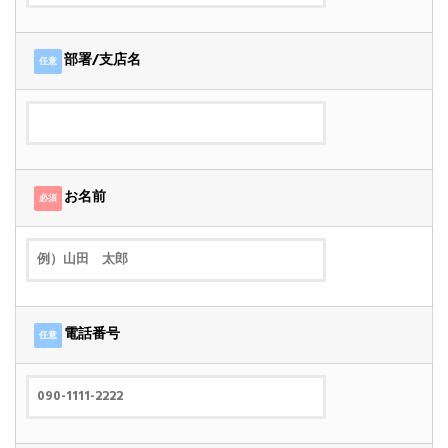
部署/支店名
任意
お名前
必須
電話番号
任意